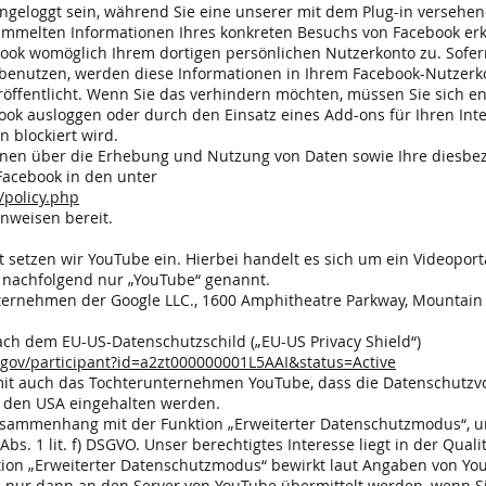
eingeloggt sein, während Sie eine unserer mit dem Plug-in versehe
sammelten Informationen Ihres konkreten Besuchs von Facebook er
ook womöglich Ihrem dortigen persönlichen Nutzerkonto zu. Sofern 
benutzen, werden diese Informationen in Ihrem Facebook-Nutzerko
röffentlicht. Wenn Sie das verhindern möchten, müssen Sie sich 
ebook ausloggen oder durch den Einsatz eines Add-ons für Ihren In
 blockiert wird.
nen über die Erhebung und Nutzung von Daten sowie Ihre diesbe
Facebook in den unter
/policy.php
nweisen bereit.
t setzen wir YouTube ein. Hierbei handelt es sich um ein Videoport
 nachfolgend nur „YouTube“ genannt.
nternehmen der Google LLC., 1600 Amphitheatre Parkway, Mountain
nach dem EU-US-Datenschutzschild („EU-US Privacy Shield“)
.gov/participant?id=a2zt000000001L5AAI&status=Active
mit auch das Tochterunternehmen YouTube, dass die Datenschutzv
n den USA eingehalten werden.
sammenhang mit der Funktion „Erweiterter Datenschutzmodus“, u
 Abs. 1 lit. f) DSGVO. Unser berechtigtes Interesse liegt in der Qua
nktion „Erweiterter Datenschutzmodus“ bewirkt laut Angaben von Y
nur dann an den Server von YouTube übermittelt werden, wenn Sie 