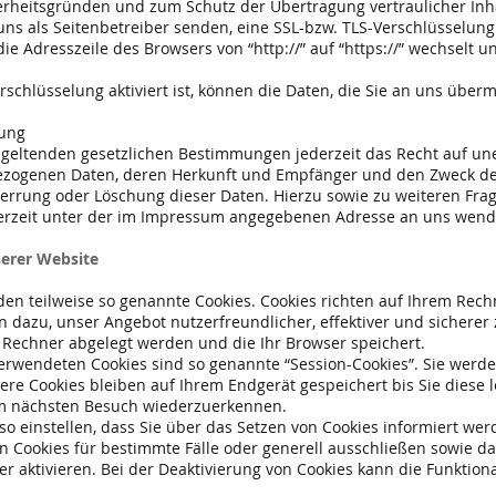
herheitsgründen und zum Schutz der Übertragung vertraulicher Inha
 uns als Seitenbetreiber senden, eine SSL-bzw. TLS-Verschlüsselung
ie Adresszeile des Browsers von “http://” auf “https://” wechselt 
schlüsselung aktiviert ist, können die Daten, die Sie an uns übermi
hung
eltenden gesetzlichen Bestimmungen jederzeit das Recht auf unen
zogenen Daten, deren Herkunft und Empfänger und den Zweck der
Sperrung oder Löschung dieser Daten. Hierzu sowie zu weiteren 
derzeit unter der im Impressum angegebenen Adresse an uns wend
serer Website
den teilweise so genannte Cookies. Cookies richten auf Ihrem Rec
n dazu, unser Angebot nutzerfreundlicher, effektiver und sicherer
m Rechner abgelegt werden und die Ihr Browser speichert.
erwendeten Cookies sind so genannte “Session-Cookies”. Sie werd
ere Cookies bleiben auf Ihrem Endgerät gespeichert bis Sie diese 
im nächsten Besuch wiederzuerkennen.
o einstellen, dass Sie über das Setzen von Cookies informiert wer
 Cookies für bestimmte Fälle oder generell ausschließen sowie d
r aktivieren. Bei der Deaktivierung von Cookies kann die Funktiona