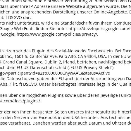
 von Ihnen verwendete Browser Verbindung zu den Servern von G
dass über Ihre IP-Adresse unsere Website aufgerufen wurde. Die 
tlichen und ansprechenden Darstellung unserer Online-Angebote. Die
lit. f DSGVO dar.
s nicht unterstützt, wird eine Standardschrift von Ihrem Compute
Google Web Fonts finden Sie unter
https://developers.google.com/
 Google:
https://www.google.com/policies/privacy/.
t setzen wir das Plug-in des Social-Networks Facebook ein. Bei Fa
ok Inc., 1601 S. California Ave, Palo Alto, CA 94304, USA. In der EU
 4 Grand Canal Square, Dublin 2, Irland, betrieben, nachfolgend be
nach dem EU-US-Datenschutzschild („EU-US Privacy Shield“)
d.gov/participant?id=a2zt0000000GnywAAC&status=Active
 die Datenschutzvorgaben der EU auch bei der Verarbeitung von D
 Abs. 1 lit. f) DSGVO. Unser berechtigtes Interesse liegt in der Qua
en über die möglichen Plug-ins sowie über deren jeweilige Funkt
ok.com/docs/plugins/
er der von Ihnen besuchten Seiten unseres Internetauftritts hinterle
von den Servern von Facebook in den USA herunter. Aus technische
esse verarbeitet. Daneben werden aber auch Datum und Uhrzeit d