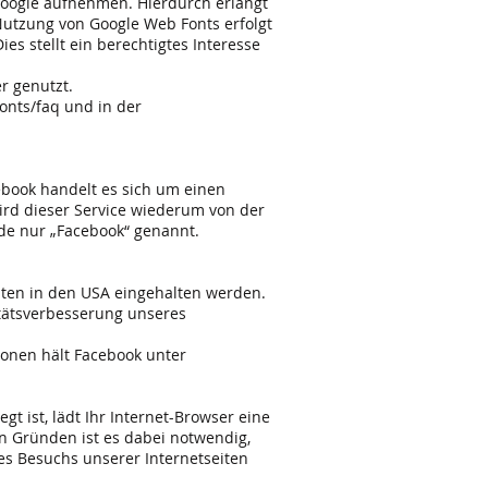
oogle aufnehmen. Hierdurch erlangt
Nutzung von Google Web Fonts erfolgt
s stellt ein berechtigtes Interesse
r genutzt.
fonts/faq und
in der
cebook handelt es sich um einen
 wird dieser Service wiederum von der
ide nur „Facebook“ genannt.
aten in den USA eingehalten werden.
litätsverbesserung unseres
ionen hält Facebook unter
gt ist, lädt Ihr Internet-Browser eine
n Gründen ist es dabei notwendig,
es Besuchs unserer Internetseiten