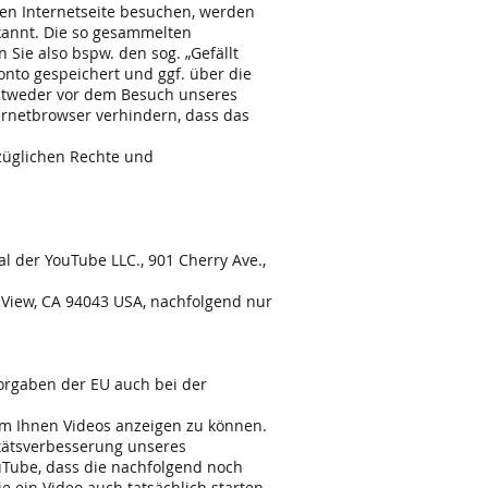
nen Internetseite besuchen, werden
kannt. Die so gesammelten
Sie also bspw. den sog. „Gefällt
nto gespeichert und ggf. über die
entweder vor dem Besuch unseres
ternetbrowser verhindern, dass das
züglichen Rechte und
al der YouTube LLC., 901 Cherry Ave.,
 View, CA 94043 USA, nachfolgend nur
orgaben der EU auch bei der
m Ihnen Videos anzeigen zu können.
litätsverbesserung unseres
ouTube, dass die nachfolgend noch
ein Video auch tatsächlich starten.