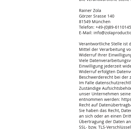
Rainer Zola
Görzer Srasse 140
81549 München
Telefon: +49-(0)89-611014
E-Mail: info@zolaproduct
Verantwortliche Stelle ist
Mittel der Verarbeitung v
Widerruf Ihrer Einwilligu
Viele Datenverarbeitungsvo
Einwilligung jederzeit wid
Widerruf erfolgten Datenv
Beschwerderecht bei der 
Im Falle datenschutzrecht
Zuständige Aufsichtsbehö
unser Unternehmen seinen
entnommen werden:
http
Recht auf Datenübertragb
Sie haben das Recht, Daten
an sich oder an einen Dri
Übertragung der Daten an 
SSL- bzw. TLS-Verschlüsse