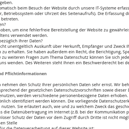
ngeben.
matisch beim Besuch der Website durch unsere IT-Systeme erfasst
r, Betriebssystem oder Uhrzeit des Seitenaufrufs). Die Erfassung d
 betreten.
en?
rhoben, um eine fehlerfreie Bereitstellung der Website zu gewährl
altens verwendet werden.
ezüglich Ihrer Daten?
echt unentgeltlich Auskunft über Herkunft, Empfänger und Zweck I
zu erhalten. Sie haben außerdem ein Recht, die Berichtigung, Sp
ie zu weiteren Fragen zum Thema Datenschutz können Sie sich jed
ns wenden. Des Weiteren steht Ihnen ein Beschwerderecht bei de
nd Pflichtinformationen
en nehmen den Schutz Ihrer persönlichen Daten sehr ernst. Wir 
sprechend der gesetzlichen Datenschutzvorschriften sowie dieser
benutzen, werden verschiedene personenbezogene Daten erhoben.
önlich identifiziert werden können. Die vorliegende Datenschutzerk
 nutzen. Sie erläutert auch, wie und zu welchem Zweck das geschi
ss die Datenübertragung im Internet (z.B. bei der Kommunikation p
loser Schutz der Daten vor dem Zugriff durch Dritte ist nicht mögl
en Stelle
 für die Datenverarbeitung auf dieser Website ist: