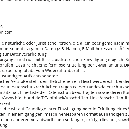
56
ion.com
 die natürliche oder juristische Person, die allein oder gemeinsam
on personenbezogenen Daten (z.B. Namen, E-Mail-Adressen o. Ä.) e
ng zur Datenverarbeitung
rgänge sind nur mit Ihrer ausdrücklichen Einwilligung möglich. Si
errufen. Dazu reicht eine formlose Mitteilung per E-Mail an uns. D
erarbeitung bleibt vom Widerruf unberührt.
zuständigen Aufsichtsbehörde
licher Verstöße steht dem Betroffenen ein Beschwerderecht bei de
rde in datenschutzrechtlichen Fragen ist der Landesdatenschutzb
 Sitz hat. Eine Liste der Datenschutzbeauftragten sowie deren K
s://www.bfdi.bund.de/DE/Infothek/Anschriften_Links/anschriften_li
arkeit
, die wir auf Grundlage Ihrer Einwilligung oder in Erfüllung eines 
tten in einem gängigen, maschinenlesbaren Format aushändigen zu 
einen anderen Verantwortlichen verlangen, erfolgt dies nur, sowei
lung